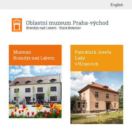
English
Muzeum
Památník Josefa
Brandýs nad Labem
Lady
v Hrusicích