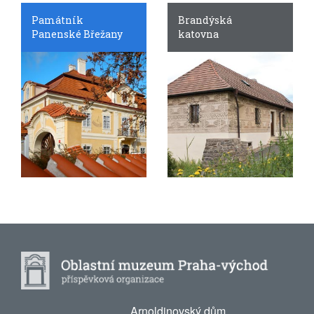
Památník
Brandýská
Panenské Břežany
katovna
Arnoldinovský dům